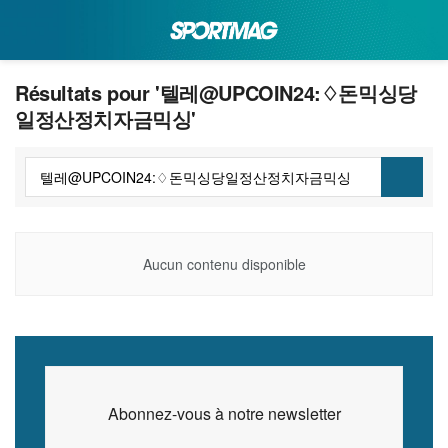
Résultats pour '텔레@UPCOIN24:♢돈믹싱당
일정산정치자금믹싱'
Aucun contenu disponible
Abonnez-vous à notre newsletter