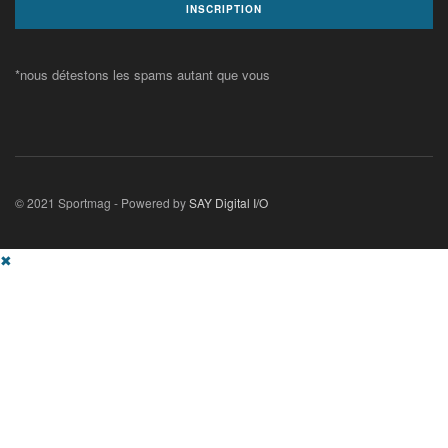
*nous détestons les spams autant que vous
© 2021 Sportmag - Powered by
SAY Digital I/O
✖