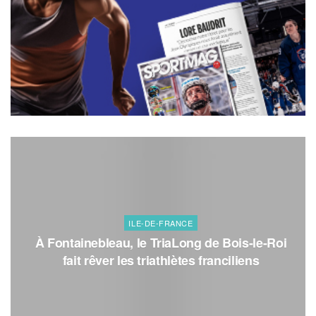
ILE-DE-FRANCE
À Fontainebleau, le TriaLong de Bois-le-Roi
fait rêver les triathlètes franciliens