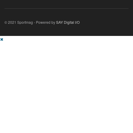
© 2021 Sportmag - Powered by
SAY Digital I/O
✖