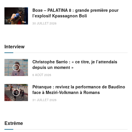
Boxe – PALATINA 8 : grande première pour
l’explosif Kpassagnon Boli
30 JUILLET 2026
Interview
Christophe Sarrio : « ce titre, je l’attendais
depuis un moment »
6 AOÛT 2026
Pétanque : revivez la performance de Baudino
face à Meziri-Volkmann à Romans
31 JUILLET 2026
Extrême