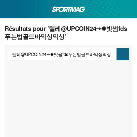
Résultats pour '텔레@UPCOIN24➙✺빗썸fds
푸는법골드바믹싱믹싱'