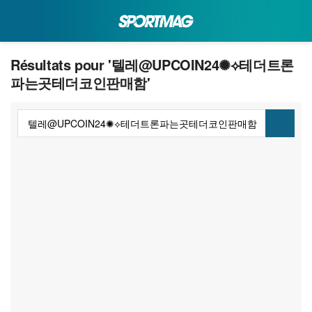
Résultats pour '텔레@UPCOIN24✺⟡테더트론
파는곳테더코인판매함'