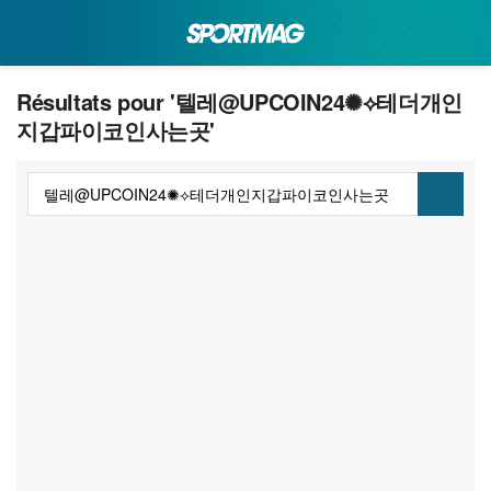
Résultats pour '텔레@UPCOIN24✺⟡테더개인
지갑파이코인사는곳'