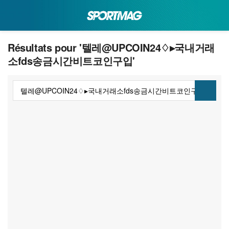
Résultats pour '텔레@UPCOIN24♢▸국내거래
소fds송금시간비트코인구입'