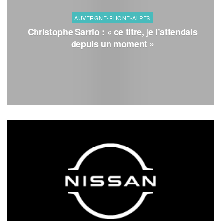
AUVERGNE-RHONE-ALPES
Christophe Sarrio : « ce titre, je l’attendais
depuis un moment »