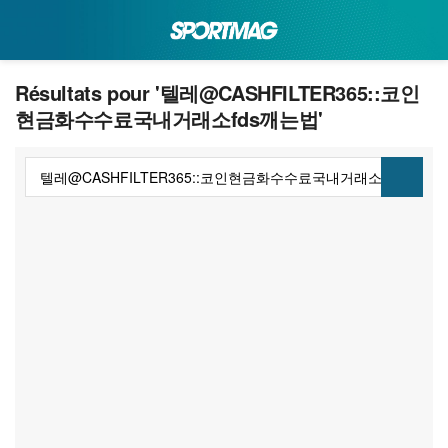
Résultats pour '텔레@CASHFILTER365::코인
현금화수수료국내거래소fds깨는법'