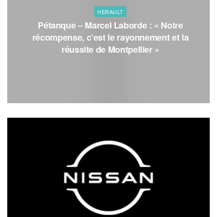
HERAULT
Pétanque – Marcel Laborde : « Notre
récompense, c’est le rayonnement et la
réussite de Montpellier »