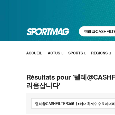
ACCUEIL
ACTUS
SPORTS
RÉGIONS
Résultats pour '텔레@C
리움삽니다'