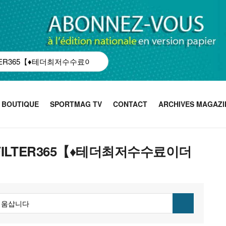
BOUTIQUE
SPORTMAG TV
CONTACT
ARCHIVES MAGAZI
ASHFILTER365【♦테더최저수수료이더