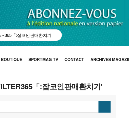
BOUTIQUE
SPORTMAG TV
CONTACT
ARCHIVES MAGAZI
SHFILTER365「:잡코인판매환치기'