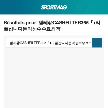
Résultats pour '텔레@CASHFILTER365「♦리
플삽니다돈믹싱수수료최저'