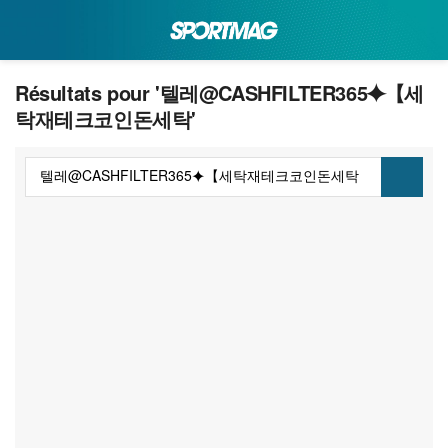
Résultats pour '텔레@CASHFILTER365⯌【세
탁재테크코인돈세탁'