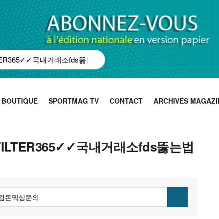
BOUTIQUE
SPORTMAG TV
CONTACT
ARCHIVES MAGAZI
ASHFILTER365✓✓국내거래소fds뚫는법