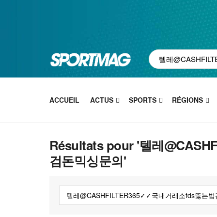
ACCUEIL
ACTUS
SPORTS
RÉGIONS
Résultats pour '텔레@C
검돈믹싱문의'