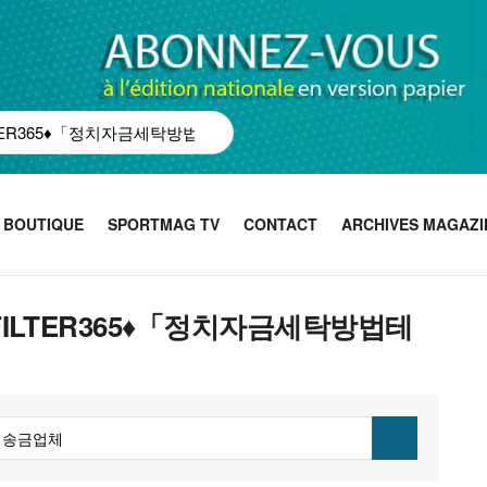
BOUTIQUE
SPORTMAG TV
CONTACT
ARCHIVES MAGAZI
ASHFILTER365♦「정치자금세탁방법테