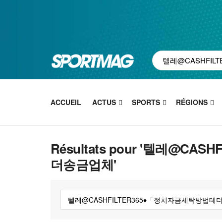
ACCUEIL
ACTUS
SPORTS
RÉGIONS
Résultats pour '텔레@C
더송금업체'