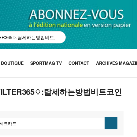
BOUTIQUE
SPORTMAG TV
CONTACT
ARCHIVES MAGAZI
ASHFILTER365♢:탈세하는방법비트코인