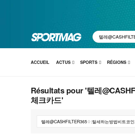
ACCUEIL
ACTUS
SPORTS
RÉGIONS
Résultats pour '텔레@C
체크카드'