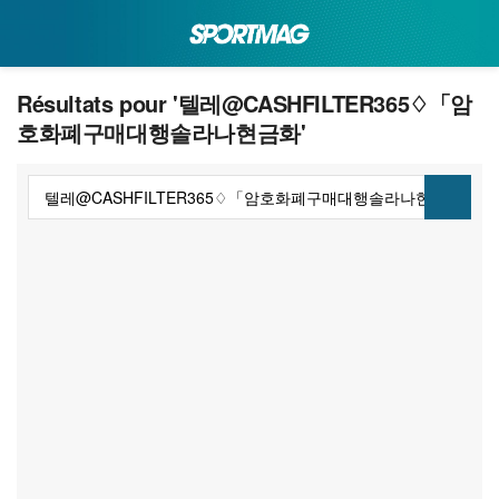
Résultats pour '텔레@CASHFILTER365♢「암
호화폐구매대행솔라나현금화'