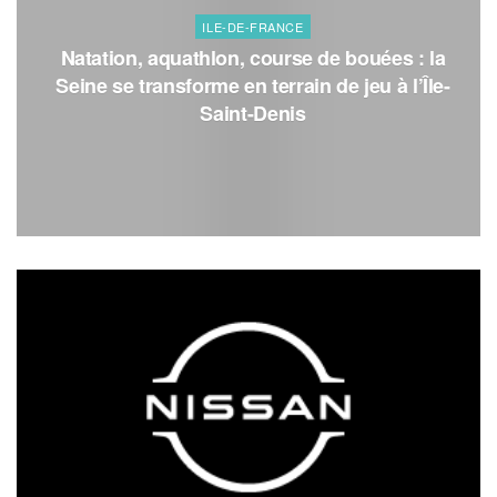
ILE-DE-FRANCE
Natation, aquathlon, course de bouées : la
Seine se transforme en terrain de jeu à l’Île-
Saint-Denis