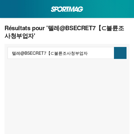
Résultats pour '텔레@BSECRET7【⊂불륜조
사청부업자'