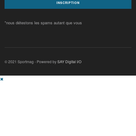
*nous détestons les spams autant que vous
© 2021 Sportmag - Powered by
SAY Digital I/O
✖