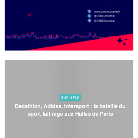
BUSINESS
Decathlon, Adidas, Intersport : la bataille du
sport fait rage aux Halles de Paris