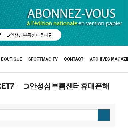
BOUTIQUE
SPORTMAG TV
CONTACT
ARCHIVES MAGAZI
BSECRET7」 ⊃안성심부름센터휴대폰해