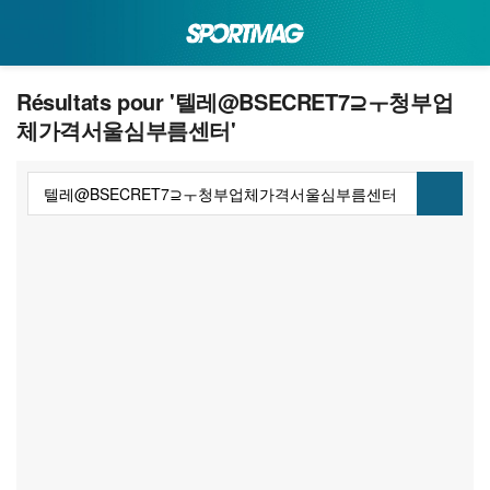
Résultats pour '텔레@BSECRET7⊇ㅜ청부업
체가격서울심부름센터'