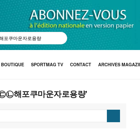
BOUTIQUE
SPORTMAG TV
CONTACT
ARCHIVES MAGAZI
pmc55㉢㉡해포쿠마운자로용량'