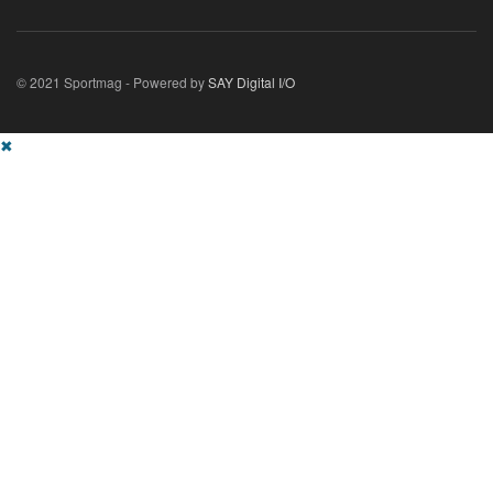
© 2021 Sportmag - Powered by
SAY Digital I/O
✖