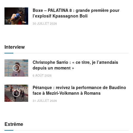
Boxe – PALATINA 8 : grande première pour
l’explosif Kpassagnon Boli
30 JUILLET 2026
Interview
Christophe Sarrio : « ce titre, je l’attendais
depuis un moment »
6 AOÛT 2026
Pétanque : revivez la performance de Baudino
face à Meziri-Volkmann à Romans
31 JUILLET 2026
Extrême