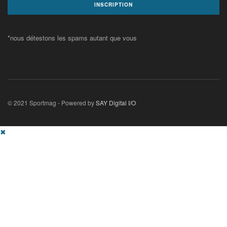
*nous détestons les spams autant que vous
© 2021 Sportmag - Powered by
SAY Digital I/O
✖